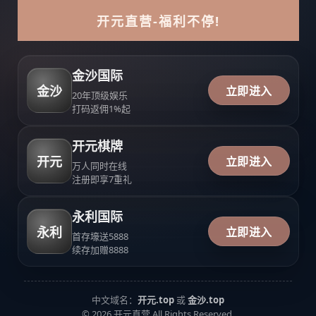
开元直营-福利不停!
金沙国际
金沙
立即进入
20年顶级娱乐
打码返佣1%起
开元棋牌
开元
立即进入
万人同时在线
注册即享7重礼
永利国际
永利
立即进入
首存壕送5888
续存加赠8888
中文域名：
开元.top
或
金沙.top
© 2026 开元直营 All Rights Reserved.